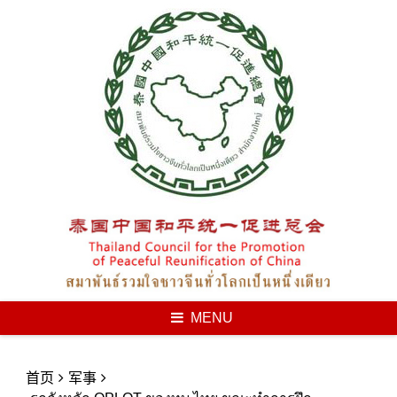
Skip
to
content
MENU
首页
军事