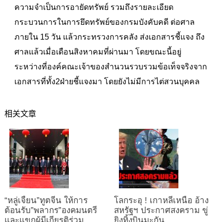
ความจำเป็นการอายัดทรัพย์ รวมถึงรายละเอียด
กระบวนการในการยึดทรัพย์ของกรมบังคับคดี ต่อศาล
ภายใน 15 วัน แล้วกระทรวงการคลัง ส่งเอกสารชี้แจง ถึง
ศาลแล้วเมื่อเดือนสิงหาคมที่ผ่านมา โดยขณะนี้อยู่
ระหว่างที่องค์คณะเจ้าของสำนวนรวบรวมข้อเท็จจริงจาก
เอกสารที่ทั้ง2ฝ่ายชี้แจงมา โดยยังไม่มีการไต่สวนบุคคล
相关文章
“หลู่เจี้ยน”ทูตจีน ให้การ
โลกระอุ ! เกาหลีเหนือ อ้าง
ต้อนรับ”พลากร”องคมนตรี
สหรัฐฯ ประกาศสงคราม ขู่
และแขกผู้มีเกียรติร่วม
ยิงทิ้งบินมะกัน