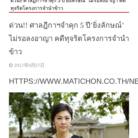
ด่วน!! ศาลฎีกาฯจำคุก 5 ปี’ยิ่งลักษณ์’ ไม่รอลงอาญา คดี
ทุจริตโครงการจำนำข้าว
ด่วน!! ศาลฎีกาฯจำคุก 5 ปี’ยิ่งลักษณ์’
ไม่รอลงอาญา คดีทุจริตโครงการจำนำ
ข้าว
2017年9月27日
HTTPS://WWW.MATICHON.CO.TH/N