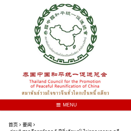
Skip
to
content
MENU
首页
要闻