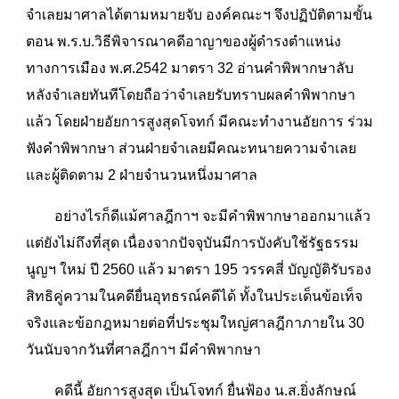
จำเลยมาศาลได้ตามหมายจับ องค์คณะฯ จึงปฏิบัติตามขั้น
ตอน พ.ร.บ.วิธีพิจารณาคดีอาญาของผู้ดำรงตำแหน่ง
ทางการเมือง พ.ศ.2542 มาตรา 32 อ่านคำพิพากษาลับ
หลังจำเลยทันทีโดยถือว่าจำเลยรับทราบผลคำพิพากษา
แล้ว โดยฝ่ายอัยการสูงสุดโจทก์ มีคณะทำงานอัยการ ร่วม
ฟังคำพิพากษา ส่วนฝ่ายจำเลยมีคณะทนายความจำเลย
และผู้ติดตาม 2 ฝ่ายจำนวนหนึ่งมาศาล
อย่างไรก็ดีแม้ศาลฎีกาฯ จะมีคำพิพากษาออกมาแล้ว
แต่ยังไม่ถึงที่สุด เนื่องจากปัจจุบันมีการบังคับใช้รัฐธรรม
นูญฯ ใหม่ ปี 2560 แล้ว มาตรา 195 วรรคสี่ บัญญัติรับรอง
สิทธิคู่ความในคดียื่นอุทธรณ์คดีได้ ทั้งในประเด็นข้อเท็จ
จริงและข้อกฎหมายต่อที่ประชุมใหญ่ศาลฎีกาภายใน 30
วันนับจากวันที่ศาลฎีกาฯ มีคำพิพากษา
คดีนี้ อัยการสูงสุด เป็นโจทก์ ยื่นฟ้อง น.ส.ยิ่งลักษณ์