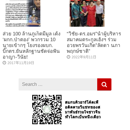
ส่วย 100 ล้านภูเก็ตมีมูล เด้ง
“วิชัย-ดร.อมร”นำผู้บริหาร
‘ผกก.ป่าตอง’ พวกรวม 10
สมาคมตระกูลเฮ้งฯ ร่วม
นายเข้ากรุ โยงรองผบก.
อวยพรวันเกิด”ลัดดา นภา
บิ๊กตร.ยันหลักฐานชัดจ่อฟัน
พฤกษ์ชาติ”
อาญา-วินัย!
2022年9月11日
2017年11月19日
Search
for