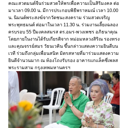
คณะสวดมนต์จีนร่วมสวดให้พรเพื่อความเป็นสิริ
มงคล​ ต่อ
มาเวลา 09.00 น. มีการประกอบพิธีพราหมณ์​ เวลา 10.00
น.​ นิมนต์พระสงฆ์จากวัดชนะสงคราม​ ร่วมสวดเจริญ
พระพุทธมนต์​ ต่อมาในเวลา 11.30 น. ร่วมงานเลี้
ยงฉลอง
ครบรอบ 55 ปีมงคลสมรส​ ดร.อมร-พวงเพชร​ อภิ​ธนา​คุณ​
โดยภายในงานได้รับเกียรติจาก​ หม่อมหลวงสิริณ​ รองทรง​
เเละคุณจรรย์สมร วัธนเวคิน​ ขึ้นกล่าวเเสดงความยินดีบน
เวที​ ร่วมถึงกลุ่มเพื่อนสนิท มิตรสหายที่มาร่วมแสดงความ
ยินดีจำนวนมาก ณ​ ห้องโถงรับรอง​ อาคารเเกเเล็คซี่เพลส
พระรามสาม กรุงเทพมหานครฯ