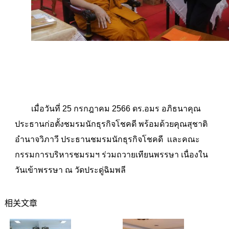
เมื่อวันที่ 25 กรกฎาคม 2566 ดร.อมร​ อภิ​ธนา​คุณ​
ประธานก่อตั้งชมรมนักธุรกิจโชคดี​ พร้อมด้วยคุณสุชาติ​
อำนาจวิภาวี​ ประธาน​ชมรม​นักธุรกิจโชคดี​ เเละคณะ
กรรมการบริหารชมรมฯ​ ร่วมถวายเทียนพรรษา​ เนื่องใน
วันเข้าพรรษา​ ณ​ วัดประดู่ฉิมพลี
相关文章