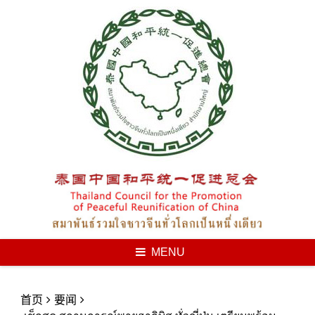
Skip
to
content
MENU
首页
要闻