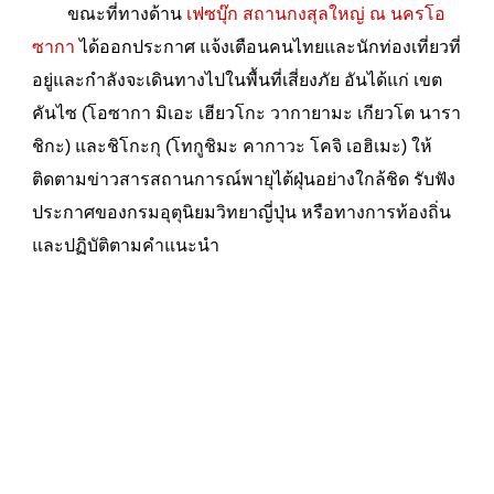
ขณะที่ทางด้าน
เฟซบุ๊ก สถานกงสุลใหญ่ ณ นครโอ
ซากา
ได้ออกประกาศ แจ้งเตือนคนไทยและนักท่องเที่ยวที่
อยู่และกำลังจะเดินทางไปในพื้นที่เสี่ยงภัย อันได้แก่ เขต
คันไซ (โอซากา มิเอะ เฮียวโกะ วากายามะ เกียวโต นารา
ชิกะ) และชิโกะกุ (โทกูชิมะ คากาวะ โคจิ เอฮิเมะ) ให้
ติดตามข่าวสารสถานการณ์พายุไต้ฝุ่นอย่างใกล้ชิด รับฟัง
ประกาศของกรมอุตุนิยมวิทยาญี่ปุ่น หรือทางการท้องถิ่น
และปฏิบัติตามคำแนะนำ