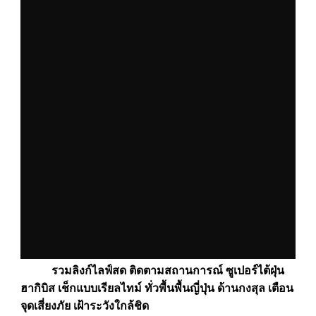
รวมลิงก์ไลฟ์สด ติดตามสถานการณ์ ซูเปอร์ไต้ฝุ่น
ฮากิบิส เช็กแบบเรียลไทม์ ทั่วพื้นพื้นญี่ปุ่น ด้านกงสุล เตือน
จุดเสี่ยงภัย เฝ้าระวังใกล้ชิด