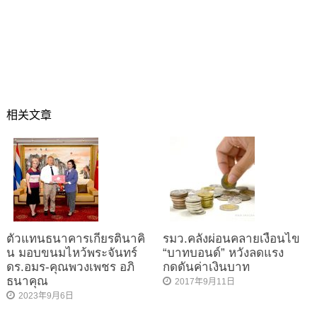
相关文章
ตัวแทนธนาคารเกียรตินาคิ
รมว.คลังผ่อนคลายเงื่อนไข
น มอบขนมไหว้พระจันทร์
“บาทบอนด์” หวังลดแรง
ดร.อมร-คุณพวงเพชร อภิ
กดดันค่าเงินบาท
ธนาคุณ
2017年9月11日
2023年9月6日