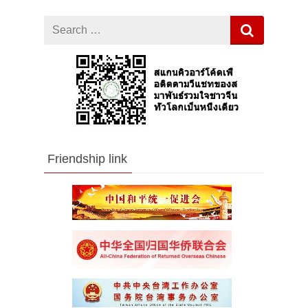
Search
for
Friendship link