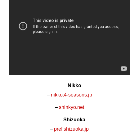
Nikko
–
nikko.4-seasons.jp
–
shinkyo.net
Shizuoka
–
pref.shizuoka.jp