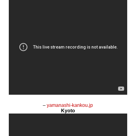
–
yamanashi-kankou.jp
Kyoto