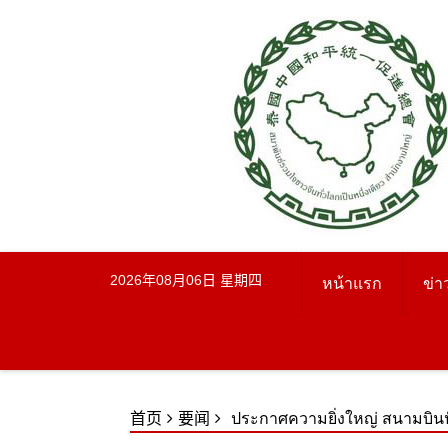
Skip
to
content
2026年08月06日 星期四
หน้าแรก
ข่า
首页
要闻
ประกาศความยิ่งใหญ่ สนามบินปัก