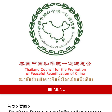
Skip
to
content
MENU
首页
要闻