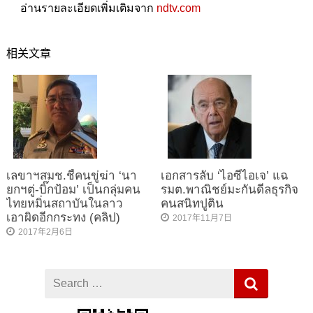
อ่านรายละเอียดเพิ่มเติมจาก
ndtv.com
相关文章
เลขาฯสมช.ชี้คนขู่ฆ่า ‘นา
เอกสารลับ ‘ไอซีไอเจ’ แฉ
ยกฯตู่-บิ๊กป้อม’ เป็นกลุ่มคน
รมต.พาณิชย์มะกันดีลธุรกิจ
ไทยหมิ่นสถาบันในลาว
คนสนิทปูติน
เอาผิดอีกกระทง (คลิป)
2017年11月7日
2017年2月6日
Search
for