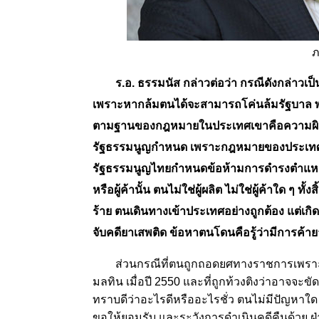
ร.อ. ธรรมนัส กล่าวต่อว่า กรณีดังกล่าวเ
เพราะหากล้มตนได้จะสามารถโค่นล้มรัฐบาล พล.อ.
ตามฐานของกฎหมายในประเทศเขาคือความผิดระดั
รัฐธรรมนูญกำหนด เพราะกฎหมายของประเทศออส
รัฐธรรมนูญไทยกำหนดข้อห้ามการดำรงตำแหน่งท
หรือผู้ค้านั้น ตนไม่ใช่ผู้ผลิต ไม่ใช่ผู้ค้าใด ๆ ทั
ร้าย ตนเดินทางเข้าประเทศอย่างถูกต้อง แต่เกิด
จับคดียาเสพติด ข้อหาตนโดนคือรู้ว่ามีการค้าย
ส่วนกรณีที่ตนถูกถอดยศทางราชการเพราะความ
มลทิน เมื่อปี 2550 และที่ถูกท้วงติงว่าอาจจะขั
ทราบดีว่าอะไรดีหรืออะไรชั่ว ตนไม่มีปัญหาใด 
ขอให้ยอมรับ และระวังการดำเนินคดีคืนด้วย ฝ่า