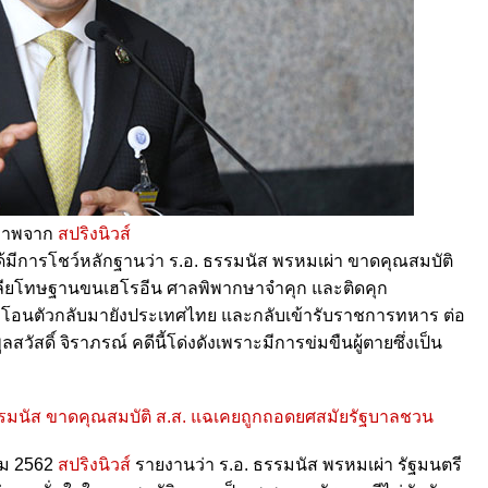
ภาพจาก
สปริงนิวส์
้มีการโชว์หลักฐานว่า ร.อ. ธรรมนัส พรหมเผ่า ขาดคุณสมบัติ
รเลียโทษฐานขนเฮโรอีน ศาลพิพากษาจำคุก และติดคุก
อโอนตัวกลับมายังประเทศไทย และกลับเข้ารับราชการทหาร ต่อ
วัสดิ์ จิราภรณ์ คดีนี้โด่งดังเพราะมีการข่มขืนผู้ตายซึ่งเป็น
ธรรมนัส ขาดคุณสมบัติ ส.ส. แฉเคยถูกถอดยศสมัยรัฐบาลชวน
คม 2562
สปริงนิวส์
รายงานว่า ร.อ. ธรรมนัส พรหมเผ่า รัฐมนตรี