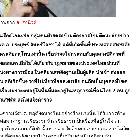
ภาพจาก
สปริงนิวส์
ป็นเรื่องโอละพ่อ กลุ่มคนฝ่ายตรงข้ามต้องการโจมตีตนปล่อยข่าว
 ประยุทธ์ จันทร์โอชา ได้ คดีที่เกิดขึ้นที่ประเทศออสเตรเลีย
บลหุโทษเท่านั้น เชื่อว่าจะไม่กระทบกับคุณสมบัติตามที่
เตรเลียไม่ได้เกี่ยวกับกฎหมายของประเทศไทย ส่วนที่
างการเมือง ในคดียาเสพติดฐานเป็นผู้ผลิต นำเข้า ส่งออก
้งสิ้น คดีเกิดขึ้นช่วงที่ไปเที่ยวที่ออสเตรเลีย ตนถือเป็นบุคคลที่โชค
เรื่องเพราะตนอยู่ในพื้นที่และอยู่ในเหตุการณ์ที่คนไทย 2 คน ถูก
าเสพติด แต่ไม่แจ้งตำรวจ
ผิดประพฤติผิดทางวินัยอย่างร้ายแรงนั้น ได้รับการล้าง
ดต่อมาตรฐานจริยธรรมนั้น จริยธรรมเป็นเรื่องที่อยู่ในใจ ตน
ๆ เรื่องคุณสมบัติ ดังนั้นหากฝ่ายใดที่จะตรวจสอบตน หากไม่ผิด
ยที่ดิสเครดิต หากไม่หยุดตนก็เตรียมดำเนินคดีเช่นกัน