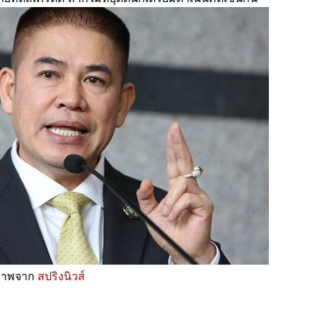
ภาพจาก
สปริงนิวส์