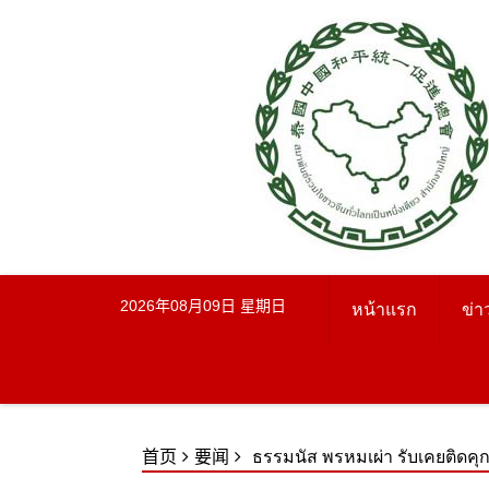
Skip
to
content
2026年08月09日 星期日
หน้าแรก
ข่า
首页
要闻
ธรรมนัส พรหมเผ่า รับเคยติดคุกท