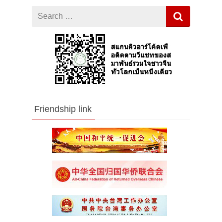
Search
for
Friendship link