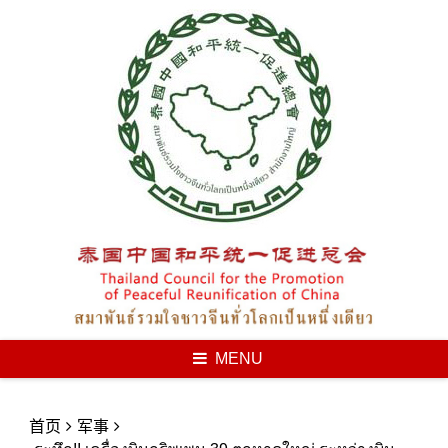
Skip
to
content
MENU
首页
军事