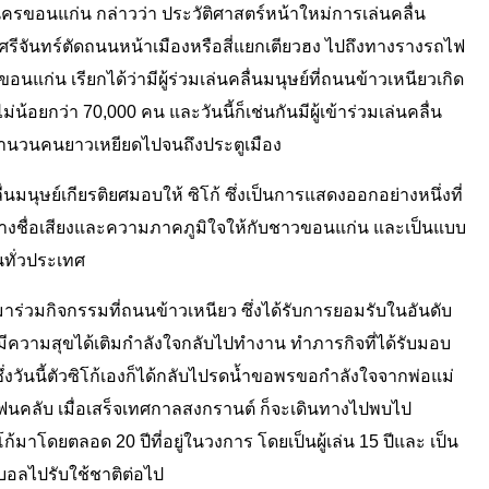
นครขอนแก่น กล่าวว่า ประวัติศาสตร์หน้าใหม่การเล่นคลื่น
แยกศรีจันทร์ตัดถนนหน้าเมืองหรือสี่แยกเตียวฮง ไปถึงทางรางรถไฟ
อนแก่น เรียกได้ว่ามีผู้ร่วมเล่นคลื่นมนุษย์ที่ถนนข้าวเหนียวเกิด
่น้อยกว่า 70,000 คน และวันนี้ก็เช่นกันมีผู้เข้าร่วมเล่นคลื่น
ดูจำนวนคนยาวเหยียดไปจนถึงประตูเมือง
ื่นมนุษย์เกียรติยศมอบให้ ซิโก้ ซึ่งเป็นการแสดงออกอย่างหนึ่งที่
สร้างชื่อเสียงและความภาคภูมิใจให้กับชาวขอนแก่น และเป็นแบบ
นทั่วประเทศ
้มาร่วมกิจกรรมที่ถนนข้าวเหนียว ซึ่งได้รับการยอมรับในอันดับ
ีความสุขได้เติมกำลังใจกลับไปทำงาน ทำภารกิจที่ได้รับมอบ
วันนี้ตัวซิโก้เองก็ได้กลับไปรดน้ำขอพรขอกำลังใจจากพ่อแม่
กแฟนคลับ เมื่อเสร็จเทศกาลสงกรานต์ ก็จะเดินทางไปพบไป
้มาโดยตลอด 20 ปีที่อยู่ในวงการ โดยเป็นผู้เล่น 15 ปีและ เป็น
ฟุตบอลไปรับใช้ชาติต่อไป