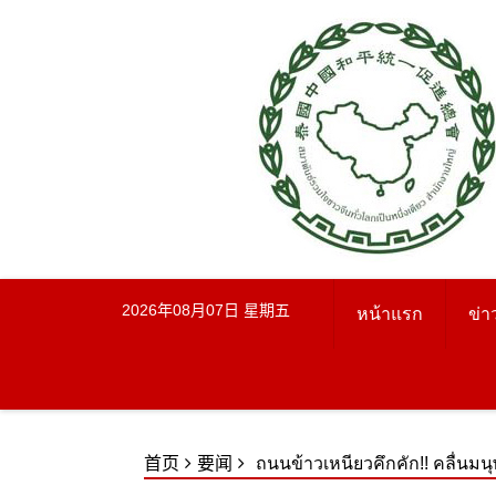
Skip
to
content
2026年08月07日 星期五
หน้าแรก
ข่า
首页
要闻
ถนนข้าวเหนียวคึกคัก!! คลื่นม