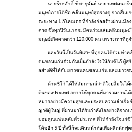
นายธีระศักดิ์ ฑีฆายุพันธ์ นายกเทศมนตรี
มนุษย์ภายใต้ชื่อ คลื่นมนุษย์สุดรางคู่ จากสี่
ระยะทาง 1 กิโลเมตร ที่กำลังก่อสร้างผ่านเมืองข
คาด ซึ่งทุกปีวันแรกจะมีคนร่วมเล่นคลื่นมนุษย์ไม
มนุษย์เกิดคาดกว่า 120,000 คน เพราะเท่าที่
และวันนี้เป็นวันพิเศษ ที่ทุกคนได้ร่วมทำคล
คนขอนแก่นร่วมกันเป็นกำลังใจให้กับซิโก้ ผู้
อย่างดีที่ให้กับเยาวชนคนขอนแก่น และเยาวช
ด้านซิโก้ ได้ให้สัมภาษณ์ว่าดีใจปลื้มใจได
ต้นของประเทศ อยากให้ทุกคนที่มาร่วมงานได้ม
หมายอย่างมีความสุขและประสบความสำเร็จ ซึ่ง
ญาติผู้ใหญ่ ที่ผ่านมาได้รับกำลังใจอย่างดีจา
ขอบคุณแฟนคลับทั่วประเทศ ที่ให้กำลังใจแก่ซิโก
โค้ชอีก 5 ปี ทั้งนี้ก็จะเดินหน้าต่อเพื่อผลิตนัก