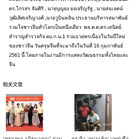
ดร.ไกรสร จันศิริ , นายบุญยง ยงเจริญรัฐ , นายสมเจตน์
วุฒิเลิศเจริญวงศ์ ,นายวูบินหลิน ประธานบริหารสมาพันธ์
รวมใจชาวจีนทั่วโลกเป็นหนึ่งเดียว พล.ต.ต.ดร.เสนิตย์
สำราญสำรวจกิจ ผบ.ก.น.1 ร่วมอวยพรเนื่องในวันปีใหม่
ของชาวจีน วันตรุษจีนที่จะมาถึงในวันที่ 16 กุมภาพันธ์
2561 นี้ โดยภายในงานมีการเเสดงวัฒนธรรมทั้งไทยเเละ
จีน
相关文章
“ครองพล อภิธนาคุณ” ร่วม
ตร.หิ้ว ‘หนุ่มเช็ก’ แพร่เชื้อ