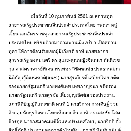
เมื่อวันที่ 10 กุมภาพันธ์ 2561 ณ สถานทูต
สาธารณรัฐประชาชนจีนประจำประเทศไทย ฯพณฯ หลู่
เจี้ยน เอกอัครราชทูตสาธารณรัฐประชาชนจีนประจำ
ประเทศไทย พร้อมด้วยมาดามพานเผิง ภริยา เปิดสถาน
ทูตฯ ให้การต้อนรับเเขกผู้มีเกียรติ อาทิ นายพลากร
สุวรรณรัฐ องคมนตรี ดร.สุเมธ-คุณหญิงจินตนา ตันติเวช
กุล ศาสตราจารย์พิเศษ พรเพชร วิชิตชลชัย ประธานสภา
นิติบัญญัติแห่งชาติ(สนช.) นายสุรเกียรติ์ เสถียรไทย อดีต
รองนายกรัฐมนตรี นายพงศ์เทพ เทพกาญจนา อดีตรอง
นายกรัฐมนตรี นายสุรชัย เลี้ยงบุญเลิศชัย รองประธาน
สภานิติบัญญัติแห่งชาติ คนที่ 1 นายวิกรม กรมดิษฐ์ รวม
ถึงกลุ่มนักธุรกิจชาวไทยเชื้อสายจีน อาทิ ดร.เเสงชัย โสต
ถีวรกุล นายกสมาคมเเต้จิ๋วเเห่งประเทศไทย , นายจิตติ ตั้ง
สิทธิ์ภักดี ประธานหอการค้าไทยจีน , ดร.สุธี มีนชัยอนันต์