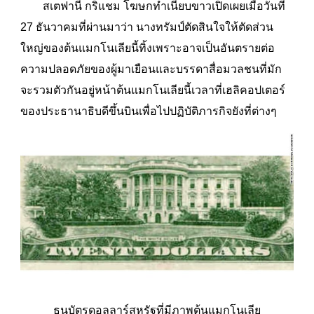
สเตฟานี กริแชม โฆษกทำเนียบขาวเปิดเผยเมื่อวันที่
27 ธันวาคมที่ผ่านมาว่า นางทรัมป์ตัดสินใจให้ตัดส่วน
ใหญ่ของต้นแมกโนเลียนี้ทิ้งเพราะอาจเป็นอันตรายต่อ
ความปลอดภัยของผู้มาเยือนและบรรดาสื่อมวลชนที่มัก
จะรวมตัวกันอยู่หน้าต้นแมกโนเลียนี้เวลาที่เฮลิคอปเตอร์
ของประธานาธิบดีขึ้นบินเพื่อไปปฏิบัติภารกิจยังที่ต่างๆ
ธนบัตรดอลลาร์สหรัฐที่มีภาพต้นแมกโนเลีย