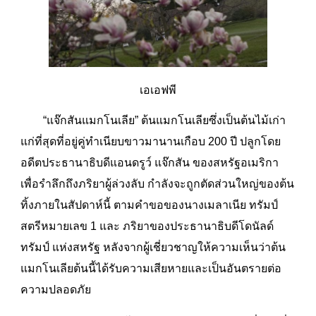
เอเอฟพี
“แจ๊กสันแมกโนเลีย” ต้นแมกโนเลียซึ่งเป็นต้นไม้เก่า
แก่ที่สุดที่อยู่คู่ทำเนียบขาวมานานเกือบ 200 ปี ปลูกโดย
อดีตประธานาธิบดีแอนดรูว์ แจ๊กสัน ของสหรัฐอเมริกา
เพื่อรำลึกถึงภริยาผู้ล่วงลับ กำลังจะถูกตัดส่วนใหญ่ของต้น
ทิ้งภายในสัปดาห์นี้ ตามคำขอของนางเมลาเนีย ทรัมป์
สตรีหมายเลข 1 และ ภริยาของประธานาธิบดีโดนัลด์
ทรัมป์ แห่งสหรัฐ หลังจากผู้เชี่ยวชาญให้ความเห็นว่าต้น
แมกโนเลียต้นนี้ได้รับความเสียหายและเป็นอันตรายต่อ
ความปลอดภัย