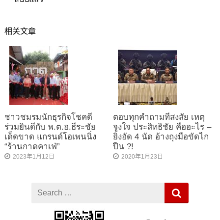
相关文章
ชาวชมรมนักธุรกิจโชคดี
ตอบทุกคำถามที่สงสัย เหตุ
ร่วมยินดีกับ​ พ.ต.อ.ธีระชัย​
จูงใจ ประสิทธิชัย คืออะไร –
เด็ดขาด​ แกรนด์โอเพนนิ่ง
ยิงอัด 4 นัด อ้างถุงมือขัดไก
“ร้าน​กาดคาเฟ่​”
ปืน ?!
2023年1月12日
2020年1月23日
Search
for