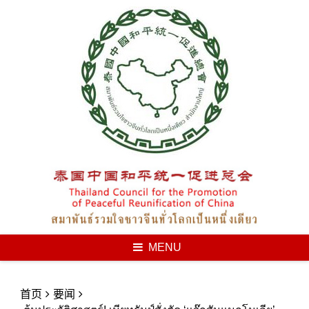
Skip
to
content
MENU
首页
要闻