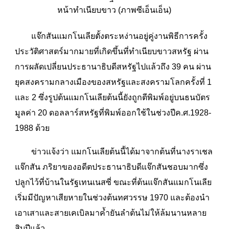
หน้าทำเนียบขาว (ภาพซีเอ็นเอ็น)
แจ๊กสันแมกโนเลียตั้งตระหง่านอยู่คู่งานพิธีการครั้ง
ประวัติศาสตร์มากมายที่เกิดขึ้นที่ทำเนียบขาวสหรัฐ ผ่าน
การผลัดเปลี่ยนประธานาธิบดีสหรัฐไปแล้วถึง 39 คน ผ่าน
ยุคสงครามกลางเมืองของสหรัฐและสงครามโลกครั้งที่ 1
และ 2 ซึ่งรูปต้นแมกโนเลียต้นนี้ยังถูกตีพิมพ์อยู่บนธนบัตร
มูลค่า 20 ดอลลาร์สหรัฐที่พิมพ์ออกใช้ในช่วงปีค.ศ.1928-
1988 ด้วย
ข่าวแจ้งว่า แมกโนเลียต้นนี้ได้มาจากต้นที่นางราเชล
แจ๊กสัน ภริยาของอดีตประธานาธิบดีแจ๊กสันชอบมากซึ่ง
ปลูกไว้ที่บ้านในรัฐเทนเนสซี่ ขณะที่ต้นแจ๊กสันแมกโนเลีย
เริ่มมีปัญหาเสียหายในช่วงต้นทศวรรษ 1970 และต้องนำ
เอาเสาและสายเคเบิลมาค้ำยันลำต้นไม่ให้ล้มนานหลาย
สิบปีแล้ว